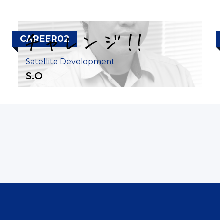
CAREER02
Satellite Development
S.O