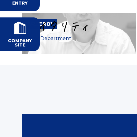
課
A.A
ENTRY
で
新
D.K
衛
見
卒
営
星
る
採
CAREER01
業
プ
鯖
用
課
Sales Department
COMPANY
ロ
江
S.T
中
SITE
A.A
制
ジ
精
途
御
ェ
機
採
課
ク
会
用
T.K
ト
社
S.O
概
設
要
計
課
T.K