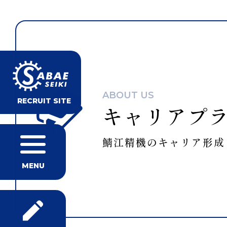
ABOUT US
RECRUIT SITE
キャリアプ
組
立
鯖江精機のキャリア形成
課
ABOUT
採
T.K
MENU
US
用
部
営
TOP
フ
品
業
数
ロ
加
部
工
字
ー